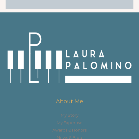
About Me
My Story
My Expertise
Awards & Honors
News & Blog