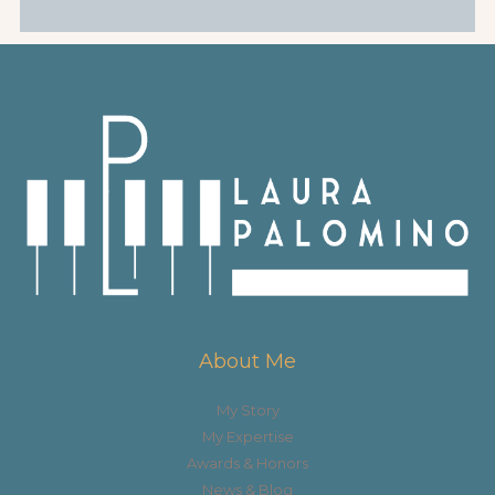
About Me
My Story
My Expertise
Awards & Honors
News & Blog